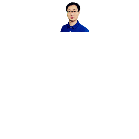
Dr. Jason Chow
生物 统计
美国马里兰大学生物学，统计学博士。本科
西北大
毕业后4年获得博士学位。毕业后任职于马
个主
里兰大学。后辞去美国塞缪尔诺贝基金会
颇具
offer, 回国专注STEM教育和国际教育领域
Off
的教学产品开发
学生