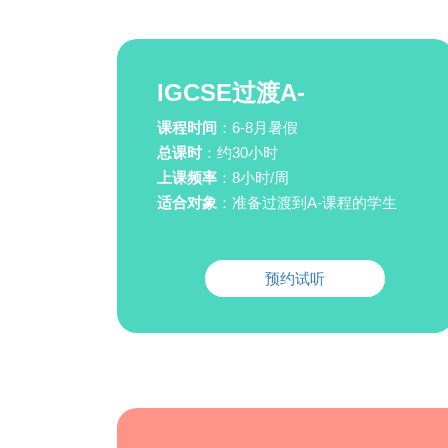
IGCSE过渡A-
课程时间
：6-8月暑假
总课时
：约30小时
上课频率
：8小时/周
适合对象
：准备过渡到A-课程的学生
预约试听