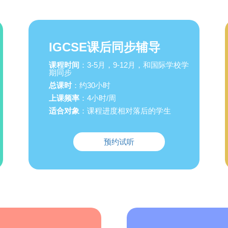
IGCSE课后同步辅导
课程时间
：3-5月，9-12月，和国际学校学
期同步
总课时
：约30小时
上课频率
：4小时/周
适合对象
：课程进度相对落后的学生
预约试听