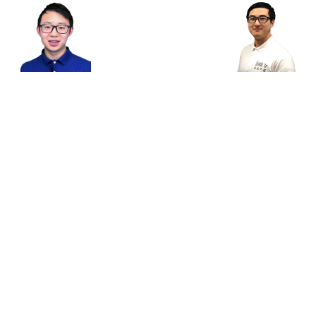
Kenny Chen(美籍)
Sean X Yu
English 文学 商科
化学 物理
学本科全奖，IBDP毕业，3年修完两
西北大学/马里兰大学PhD Candidat
学位和两个辅修学位。在商业咨询领域
科以第一作者身份发表三篇外文SCI
天赋，大三获德勤旧金山办公室全职
学术实力优异，2011年起从事教育
er。本科期间成功辅导多为美籍和中籍
导,授课的同时精通美本美高申请,每
入读常春藤名校
学生录取常春藤名校