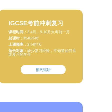
IGCSE考前冲刺复习
课程时间
：3-4月，9-10月大考前一月
总课时
：约40小时
上课频率
：2小时/天
适合对象
：缺少复习经验，不知道如何系
统复习的学生
预约试听