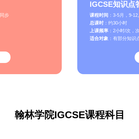
IGCSE知识点
期同步
课程时间
：3-5月，9
总课时
：约30小时
上课频率
：2小时/次，
适合对象
：有部分知识
翰林学院IGCSE课程科目