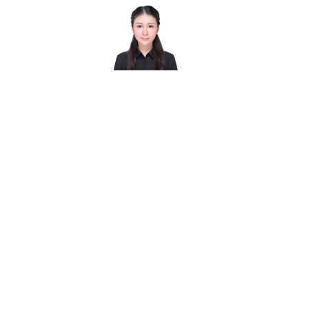
Victoria Liu
数学
e，本
英国伦敦大学国王学院金融数学硕士、纯数
论文，
学学士，数学学术能力突出，具有丰富的英
咨询辅
国学习、生活、科研工作等7年留学经验。
年均有
教学注重考点的理解，总结答题技巧，激发
学生的学习热情。