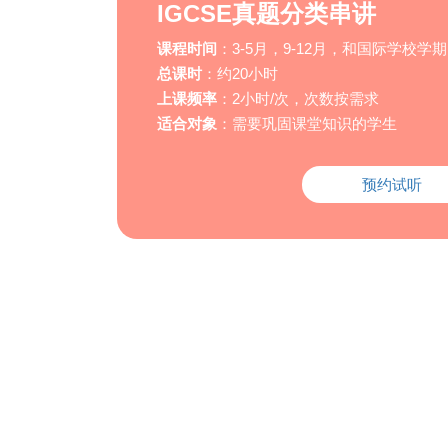
IGCSE真题分类串讲
课程时间
：3-5月，9-12月，和国际学校学
总课时
：约20小时
上课频率
：2小时/次，次数按需求
适合对象
：需要巩固课堂知识的学生
预约试听