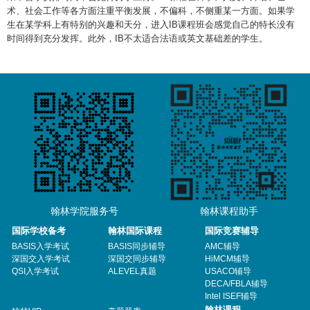
翰林学院服务号
翰林课程助手
国际学校备考
翰林国际课程
国际竞赛辅导
BASIS入学考试
BASIS同步辅导
AMC辅导
深国交入学考试
深国交同步辅导
HiMCM辅导
QSI入学考试
ALEVEL真题
USACO辅导
DECA/FBLA辅导
Intel ISEF辅导
翰林课程
翰林VIP
真题题库
数学国际竞赛辅导
办公内网
关于翰林
工科国际竞赛辅导
课程商城
翰林导师
商科国际竞赛辅导
线上课程
客户端下载
文科竞赛辅导
商务合作
热门资讯
丘成桐中学科学奖
联系我们
加入我们