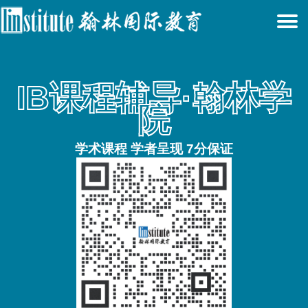
T
N
IB课程辅导·翰林学
院
学术课程 学者呈现 7分保证