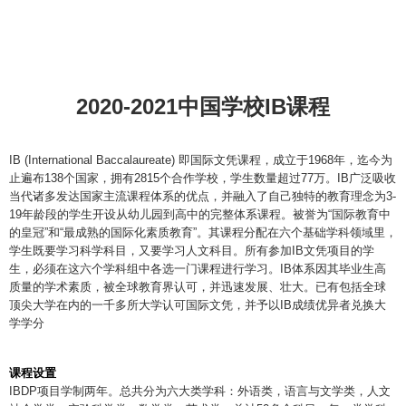
IB (International Baccalaureate) 即国际文凭课程，成立于1968年，迄今为
止遍布138个国家，拥有2815个合作学校，学生数量超过77万。IB广泛吸收
当代诸多发达国家主流课程体系的优点，并融入了自己独特的教育理念为3-
19年龄段的学生开设从幼儿园到高中的完整体系课程。被誉为“国际教育中
的皇冠”和“最成熟的国际化素质教育”。其课程分配在六个基础学科领域里，
学生既要学习科学科目，又要学习人文科目。所有参加IB文凭项目的学
生，必须在这六个学科组中各选一门课程进行学习。IB体系因其毕业生高
质量的学术素质，被全球教育界认可，并迅速发展、壮大。已有包括全球
顶尖大学在内的一千多所大学认可国际文凭，并予以IB成绩优异者兑换大
学学分
课程设置
IBDP项目学制两年。总共分为六大类学科：外语类，语言与文学类，人文
社会学类，实验科学类，数学类，艺术类。总计50多个科目。每一类学科
都有高阶课程（high level）和标准课程（standard level）组成。学生需从
六大类中各选一门科目进行学习，并要求三科为高阶课程，三科为标准课
程。
课程难度
在IBDP的整个学习过程中，伴随着丰富的高强学术训练，其严谨程度和含
金量比肩全球顶尖大学本科教育。具体形式包括独立研究，学术论文写