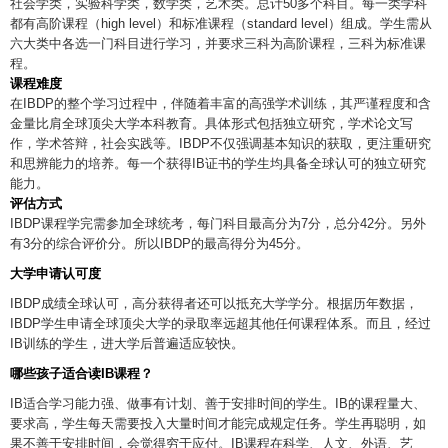
作，学术答辩，社会实践等。IBDP不仅强调基本知识的获取，更注重研究
和思辨能力的培养。每一个获得IB证书的学生均具备全球认可的独立研究
能力。
评估方式
IBDP课程学完需参加全球统考，每门科目最高分为7分，总分42分。另外
有3分的综合评价分。所以IBDP的最高得分为45分。
大学申请认可度
IBDP成绩全球认可，高分获得者还可以抵充大学学分。根据历年数据，
IBDP学生申请全球顶尖大学的录取率远超其他任何课程体系。而且，经过
IB训练的学生，进大学后普遍适应较快。
哪些孩子适合读IB课程？
IB适合学习能力强、做事有计划、善于安排时间的学生。IB的课程量大、
要求高，学生每天需要投入大量时间才能完成规定任务。学生再聪明，如
果不善于安排时间，会觉得穷于应付。IB课程在科学、人文、外语、艺
术、社会工作等各方面注重平衡发展，不偏科，不侧重某一方面。如果学
生在某学科上有特别的兴趣和天分，进入IB课程班会感觉自己的特长没有
时间得到充分发挥。此外，IB不太适合法语或英文基础差的学生。