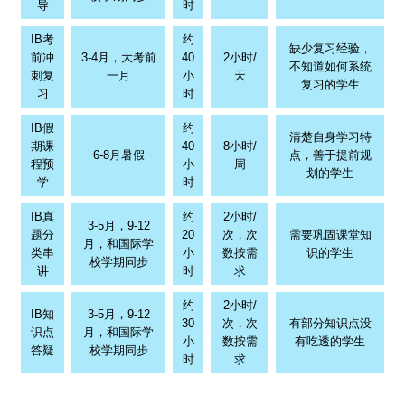
IB假
约
清楚自身学习特
期课
40
8小时/
6-8月暑假
点，善于提前规
程预
小
周
划的学生
学
时
IB真
约
2小时/
3-5月，9-12
题分
20
次，次
需要巩固课堂知
月，和国际学
类串
小
数按需
识的学生
校学期同步
讲
时
求
约
2小时/
IB知
3-5月，9-12
30
次，次
有部分知识点没
识点
月，和国际学
小
数按需
有吃透的学生
答疑
校学期同步
时
求
2020-2021中国学校IB课程