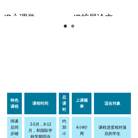
翰林学院IB课程安排
总
特色
上课频
课程时间
课
适合对象
课程
率
时
IB课
约
3-5月，9-12
后同
30
4小时/
课程进度相对落
月，和国际学
步辅
小
周
后的学生
校学期同步
导
时
IB考
约
缺少复习经验，
前冲
3-4月，大考前
40
2小时/
不知道如何系统
刺复
一月
小
天
复习的学生
习
时