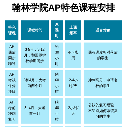
翰林学院AP特色课程安排
总
特色
上课
课程时间
课
适合对象
课程
频率
时
AP
约
3-5月，9-12
课后
30
4小时/
课程进度相对落后
月，和国际学
同步
小
周
的学生
校学期同步
辅导
时
AP
约
考试
3和4月，大考
60
2-4小
冲刺高分，申请名
保分
前两个月
小
时/天
校的学生
项目
时
AP
约
公认的复习经验，
考前
3- 4月，大考
40
2小时/
不知道如何系统复
冲刺
前一月
小
天
习的学生
复习
时