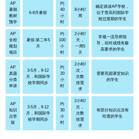
AP
约
确定就读AP学校，
暑期
40
8小时/
6-8月暑假
位于普高到国际学
教材
小
周
校过渡期的学生
预学
时
AP
约
2小时/
常规一流导师指
全程
暑假-第二年5
100
天，
导，却对成绩有极
规划
月
小
一周5
高要求的学生
项目
时
天
2小时/
AP
约
3-5月，9-12
次，
真题
20
需要巩固课堂知识
月，和国际学
次数
分类
小
的学生
校学期同步
按需
串讲
时
求
2小时/
AP
约
3-5月，9-12
次，
知识
30
有部分知识点没有
月，和国际学
次数
点答
小
吃透的学生
校学期同步
按需
疑
时
求