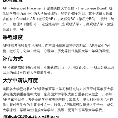
AP（Advanced Placement）是由美国大学分数（The College Board）提
供给学有余力高中生的大学预修课程。涵盖近40个科目。其中选修人数最
多的有：Calculus AB（微积分AB​​），微积分BC（微积分BC），统计（统
计），物理B（物理B），宏观经济学（宏观经济学），微观经济学（微观
经济）等。AP
课程难度
AP课程及考试是学术考试，而不是托福雅思等语言测试。AP考试中的生
物，微积分，化学，经济，心理学，历史等替代美国大学一年级的课程。
评估方式
AP考试的成绩使用5分制，考生获得1，2，3，4或者5分。一般三分或三分
以上的成绩可以在大学换取学分。
大学申请认可度
美国各大学已将将AP成绩降低至学生学习和研究能力以及应对高难度大学
课程能力的重要指标成绩，是美国大学录取大部分重要的依据之一。参加
AP考试科目多，考分高的学生被美国英国，加拿大，澳大利亚等国也可以
作为替代奖学金的主要条件之一。转化，AP课程可以折抵大学学分，减免
大学课程，帮助学生缩减大学学时，跳级，更可节省高昂大学学费。
哪些孩子适合读AP课程？