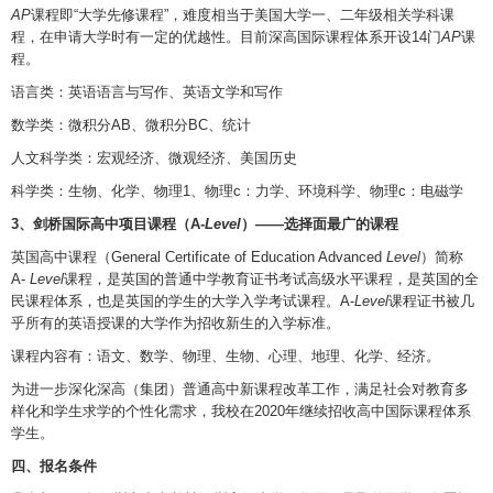
AP
课程即“大学先修课程”，难度相当于美国大学一、二年级相关学科课
程，在申请大学时有一定的优越性。目前深高国际课程体系开设14门
AP
课
程。
语言类：英语语言与写作、英语文学和写作
数学类：微积分AB、微积分BC、统计
人文科学类：宏观经济、微观经济、美国历史
科学类：生物、化学、物理1、物理c：力学、环境科学、物理c：电磁学
3、剑桥国际高中项目课程（A-
Level
）——选择面最广的课程
英国高中课程（General Certificate of Education Advanced
Level
）简称
A-
Level
课程，是英国的普通中学教育证书考试高级水平课程，是英国的全
民课程体系，也是英国的学生的大学入学考试课程。A-
Level
课程证书被几
乎所有的英语授课的大学作为招收新生的入学标准。
课程内容有：语文、数学、物理、生物、心理、地理、化学、经济。
为进一步深化深高（集团）普通高中新课程改革工作，满足社会对教育多
样化和学生求学的个性化需求，我校在2020年继续招收高中国际课程体系
学生。
四、报名条件