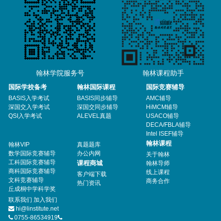
翰林学院服务号
翰林课程助手
国际学校备考
翰林国际课程
国际竞赛辅导
BASIS入学考试
BASIS同步辅导
AMC辅导
深国交入学考试
深国交同步辅导
HiMCM辅导
QSI入学考试
ALEVEL真题
USACO辅导
DECA/FBLA辅导
Intel ISEF辅导
翰林课程
翰林VIP
真题题库
数学国际竞赛辅导
办公内网
关于翰林
工科国际竞赛辅导
课程商城
翰林导师
商科国际竞赛辅导
线上课程
客户端下载
文科竞赛辅导
商务合作
热门资讯
丘成桐中学科学奖
联系我们
加入我们
hi@linstitute.net
0755-86534919