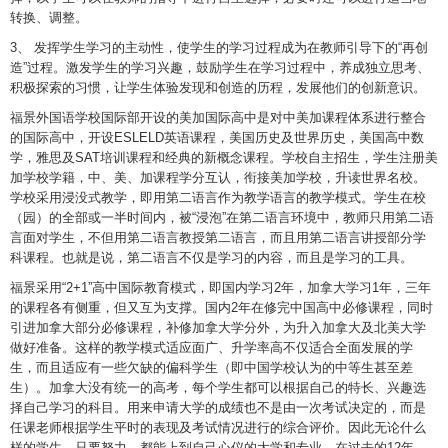
转换、调整。
3、 发挥学生学习的主动性，使学生的学习过程成为在教师引导下的“再创
造”过程。激发学生的学习兴趣，鼓励学生在学习过程中，养成独立思考、
积极探索的习惯，让学生体验发现和创造的历程，发展他们的创新意识。
福景外国语学校国际部开设的美加国际高中是对中美加课程体系进行整合
的国际高中，开设ESLELD英语课程，美国历史及世界历史，美国高中数
学，雅思及SAT培训课程和经典的新概念课程。学校自主招生，学生注册美
加学校学籍，中、美、加课程学分互认，衔接美加学校，升读世界名校。
学校采用浸没式教学，即用第二语言作为教学语言的教学模式。学生在校
（园）的全部或一半时间内，被“浸泡”在第二语言环境中，教师只用第二语
言面对学生，不但用第二语言教授第二语言，而且用第二语言讲授部分学
科课程。也就是说，第二语言不仅是学习的内容，而且是学习的工具。
福景采用“2+1”高中国际教育模式，即国内学习2年，加拿大学习1年，三年
的课程各有侧重，但又互为支撑。国内2年在修完中国高中必修课程，同时
引进加拿大部分必修课程，补修加拿大学分外，为升入加拿大及北美大学
做好准备。这样的教学模式适应面广、升学率高不仅适合全面发展的学
生，而且适应有一些欠缺的偏科学生（即中国学校认为的中等生甚至差
生）。加拿大没有统一的高考，每个学生都可以根据自己的特长、兴趣选
择自己学习的科目。用来申请大学的成绩也不是由一次考试决定的，而是
任课老师根据学生平时的表现及考试情况进行的综合评价。因此无论什么
样的学生，只要努力，都能上到自己心仪的大学和专业。在过去的12年