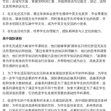
节目；在读写方面，掌握3000词汇量，并能用英语写记叙文，游记，说明
文及简单的议论文。
2、在文化交流方面，通过亲身体会使学生懂得中英文化差异，学会尊重别
国文化，吸收别国文化中的精华，同时激发起学生对母体文化的热爱，并
在异乡别国注意弘扬中华文化，成为中英文化交流的小使者。
3、在社会活动方面，培养学生自理能力，团队精神及与人交往的能力。
高中国际课程
在学生完成安大略省中学课程后，他们能够掌握“拥有在21世纪舒适充实生
活所需的知识和技能。”通过发展学生的知识和理解力、他们的思考和调查
能力、他们对所学知识的沟通能力及他们对所学知识的应用能力，“该课程
将为学生将来的升学和就业打好基础，并帮助他们成为自立、高效及富有
责任感的社会成员。
1、为了学生适应现代化生活和未来发展提供更高水平的学科基础，为学生
进一步学习提供必要的学术准备。国际课程由必修系列课程、选修系列课
程和加拿大教材组成，必修系列课程是为了满足所有学生的共同需求；选
修系列课程是为了满足学生的不同个性需求；加拿大课程是为了满足学生
出国深造的需要，它仍然是学生发展所需要的基础性学科课程。
2、促进学生的个性发展和对未来人生规划的思考。高中国际课程提供多样
课程，为学生提供选择和发展的空间，为学生提供多层次、多种类的选
择，以学生可以在教师的指导下进行自主选择，必要时还可以进行适当地