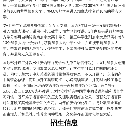
里，中加课程班的学生100%进入海外大学，其中20-30%的学生进入国际排
名前100的世界知名大学，70-80%的学生进入加拿大排名前10名的重点大
学。
“2+1”三年的课程各有侧重，又互为支撑。国内2年除开设中方基础课程外，
引入加拿大课程，采用小小班教学，加方老师授课。2年内所有获得的中加
方学分都可自动转换为加拿大高中学分，第三年学生到加拿大后只需补修8-
10个加拿大高中学分即可获得加拿大高中毕业证，并直接申请加拿大大
学。中加课程的无缝衔接，使得学生足不出国便可低成本享受国际优质教
育，并最终走入国际名校。
国际部开设了外教ESL英语课（英语作为第二语言课程），采用加拿大创建
的浸没式授课法，使用加拿大原版教材，让学生学习原汁原味的纯正英
语。同时，加大了中方英语的课时量和课程种类，不仅开设了广东省的高
中英语必修课，而且加开了英语词汇、小说阅读等课，并同时增设了雅思
课程。如此,中加国际班的英语课程高一占所有课程的30%，高二升至
50%，高三则100%为外教课，这样安排符合中国学生的英语基础和语言学
习习惯，既平摊了语言学习的压力又能取得很好的效果，既强化了语言同
时又兼顾了其他基础学科的学习。两年的英语强化学习，与外教零距离的
接触，所构成的良好的双语环境。让孩子们提前适应异域文化，感受西方
的生活方式和思维，培养出两种思维、文化并存的国际化综合素质。
招生信息