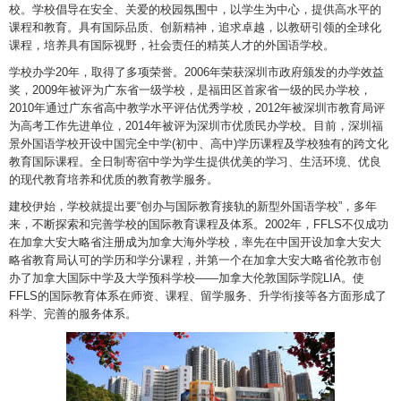
校。学校倡导在安全、关爱的校园氛围中，以学生为中心，提供高水平的
课程和教育。具有国际品质、创新精神，追求卓越，以教研引领的全球化
课程，培养具有国际视野，社会责任的精英人才的外国语学校。
学校办学20年，取得了多项荣誉。2006年荣获深圳市政府颁发的办学效益
奖，2009年被评为广东省一级学校，是福田区首家省一级的民办学校，
2010年通过广东省高中教学水平评估优秀学校，2012年被深圳市教育局评
为高考工作先进单位，2014年被评为深圳市优质民办学校。目前，深圳福
景外国语学校开设中国完全中学(初中、高中)学历课程及学校独有的跨文化
教育国际课程。全日制寄宿中学为学生提供优美的学习、生活环境、优良
的现代教育培养和优质的教育教学服务。
建校伊始，学校就提出要“创办与国际教育接轨的新型外国语学校”，多年
来，不断探索和完善学校的国际教育课程及体系。2002年，FFLS不仅成功
在加拿大安大略省注册成为加拿大海外学校，率先在中国开设加拿大安大
略省教育局认可的学历和学分课程，并第一个在加拿大安大略省伦敦市创
办了加拿大国际中学及大学预科学校——加拿大伦敦国际学院LIA。使
FFLS的国际教育体系在师资、课程、留学服务、升学衔接等各方面形成了
科学、完善的服务体系。