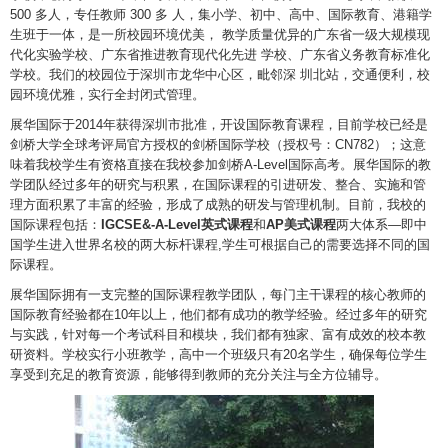
500 多人，专任教师 300 多 人，集小学、初中、高中、国际教育、港籍学
生班于一体，是一所校园环境优美， 教学质量优异的广东省一级大规模现
代化实验学校、广东省推进教育现代化先进 学校、广东省义务教育标准化
学校。我们的校园位于深圳市龙华中心区，毗邻深 圳北站，交通便利，校
园环境优雅，实行全封闭式管理。
展华国际于2014年获得深圳市批准，开设国际教育课程，目前学校已经是
剑桥大学全球考评局官方授权的剑桥国际学校（授权号：CN782）；这意
味着我校学生有资格直接在我校参加剑桥A-Level国际高考。展华国际的教
学团队经过多年的研究与积累，在国际课程的引进研发、整合、实施和管
理方面积累了丰富的经验，形成了成熟的研发与管理机制。目前，我校的
国际课程包括：
IGCSE&-A-Level
英式课程
和
AP美式课程
两大体系—即中
国学生进入世界名校的两大标杆课程,学生可根据自己的需要选择不同的国
际课程。
展华国际拥有一支完整的国际课程教学团队，每门主干课程的核心教师的
国际教育经验都在10年以上，他们都有成功的教学经验。经过多年的研究
与实践，针对每一个考试科目和模块，我们都有独家、富有成效的校本教
研资料。学校实行小班教学，高中一个班级只有20名学生，确保每位学生
享受到充足的教育资源，能够得到教师的充分关注与全方位辅导。