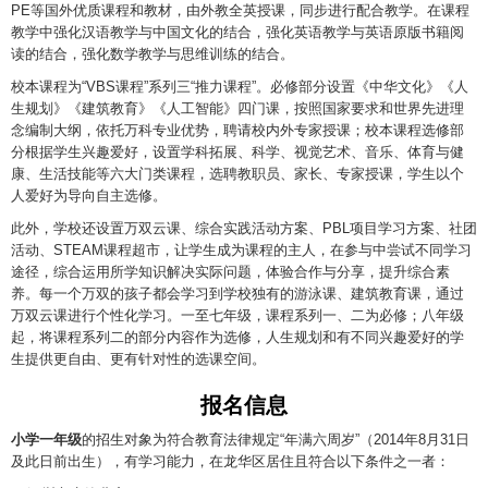
PE等国外优质课程和教材，由外教全英授课，同步进行配合教学。在课程
教学中强化汉语教学与中国文化的结合，强化英语教学与英语原版书籍阅
读的结合，强化数学教学与思维训练的结合。
校本课程为“VBS课程”系列三“推力课程”。必修部分设置《中华文化》《人
生规划》《建筑教育》《人工智能》四门课，按照国家要求和世界先进理
念编制大纲，依托万科专业优势，聘请校内外专家授课；校本课程选修部
分根据学生兴趣爱好，设置学科拓展、科学、视觉艺术、音乐、体育与健
康、生活技能等六大门类课程，选聘教职员、家长、专家授课，学生以个
人爱好为导向自主选修。
此外，学校还设置万双云课、综合实践活动方案、PBL项目学习方案、社团
活动、STEAM课程超市，让学生成为课程的主人，在参与中尝试不同学习
途径，综合运用所学知识解决实际问题，体验合作与分享，提升综合素
养。每一个万双的孩子都会学习到学校独有的游泳课、建筑教育课，通过
万双云课进行个性化学习。一至七年级，课程系列一、二为必修；八年级
起，将课程系列二的部分内容作为选修，人生规划和有不同兴趣爱好的学
生提供更自由、更有针对性的选课空间。
报名信息
小学一年级
的招生对象为符合教育法律规定“年满六周岁”（2014年8月31日
及此日前出生），有学习能力，在龙华区居住且符合以下条件之一者：