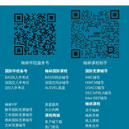
翰林学院服务号
翰林课程助手
国际学校备考
翰林国际课程
国际竞赛辅导
BASIS入学考试
BASIS同步辅导
AMC辅导
深国交入学考试
深国交同步辅导
HiMCM辅导
QSI入学考试
ALEVEL真题
USACO辅导
DECA/FBLA辅导
Intel ISEF辅导
翰林课程
翰林VIP
真题题库
数学国际竞赛辅导
办公内网
关于翰林
工科国际竞赛辅导
课程商城
翰林导师
商科国际竞赛辅导
线上课程
客户端下载
文科竞赛辅导
商务合作
热门资讯