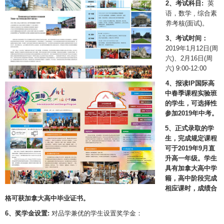
2、考试科目:
英
语，数学 , 综合素
养考核(面试)。
3、考试时间：
2019年1月12日(周
六)、2月16日(周
六) 9:00-12:00
4、报读IP国际高
中春季课程实验班
的学生，可选择性
参加2019年中考。
5、正式录取的学
生，完成规定课程
可于2019年9月直
升高一年级。学生
具有加拿大高中学
籍，高中阶段完成
相应课时，成绩合
格可获加拿大高中毕业证书。
6、奖学金设置:
对品学兼优的学生设置奖学金：