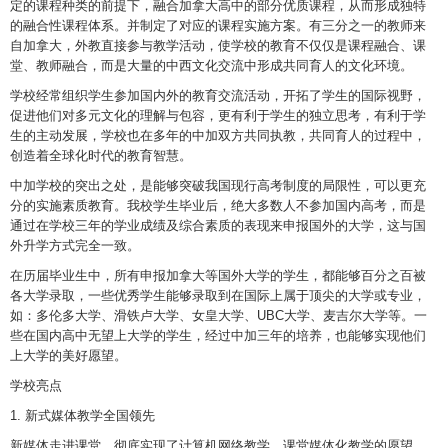
定的课程种类的前提下，融合加拿大高中的部分优质课程，从而形成独特
的融合性课程体系。并制定了对应的课程实施方案。有三分之一的教师来
自加拿大，外教直接参与教学活动，使学校的教育不仅仅是课程融合、课
堂、教师融合，而是大量的中西文化交流中形成共同育人的文化环境。
学校经常组织学生参加国内外的教育交流活动，开拓了学生的国际视野，
促进他们对多元文化的理解与包容，更有利于学生的独立思考，有利于学
生的主动发展，学校也在多年的中加双方共同执教，共同育人的过程中，
创造着全球化时代的教育智慧。
中加学校的突出之处，是能够突破我国现行高考制度的局限性，可以更充
分的实施素质教育。我校学生毕业后，绝大多数人不参加国内高考，而是
通过在学校三年的学业成绩及综合素质的表现来申报国外的大学，这与国
外升学方式完全一致。
在历届毕业生中，所有申报加拿大等国外大学的学生，都能够百分之百被
各大学录取，一些优秀学生能够录取到在国际上属于顶尖的大学或专业，
如：多伦多大学、滑铁卢大学、女皇大学、UBC大学、麦吉尔大学等。一
些在国内高中无望上大学的学生，经过中加三年的培养，也能够实现他们
上大学的美好愿望。
学校亮点
1. 新式媒体教学全国领先
新媒体走进课堂，彻底实现了计算机网络教学、课堂媒体化教学的愿望。