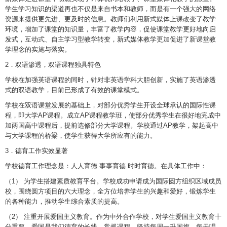
学生学习知识的渠道再也不仅是来自书本和教师，而是有一个强大的网络
资源来提供更先进、更及时的信息。教师们利用新式媒体上课改变了教学
环境，增加了课堂的知识量，丰富了教学内容，促使课堂教学更好地向启
发式，互动式、自主学习型教学转变，新式媒体教学更加促进了新课堂教
学理念的实施与落实。
2．双语渗透，双语课程独具特色
学校在加强英语课程的同时，针对非英语学科大胆创新，实施了英语渗透
式的双语教学，目前已形成了有效的课堂模式。
学校在双语课堂发展的基础上，对部分优秀学生开设全球承认的国际性课
程，即大学AP课程。成立AP课程教学班，使部分优秀学生在很好地完成中
加两国高中课程后，提前选修部分大学课程。学校通过AP教学，架起高中
与大学课程的桥梁，使学生获得大学所应有的能力。
3．德育工作实效显著
学校德育工作理念是：人人育德 事事育德 时时育德。在具体工作中：
（1） 为学生搭建素质教育平台。学校成功申请成为国际圆方组织区域成员
校，围绕圆方项目的六大理念，全方位培养学生的兴趣和爱好，锻炼学生
的各种能力，推动学生综合素质的提高。
（2） 注重开展爱国主义教育。作为中外合作学校，对学生爱国主义教育十
分重要，爱国是我们德育的长线、常规课程。坚持每周一升国旗，每天唱