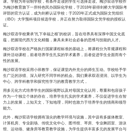
课。学校为寄宿制学校，有条件走读的学生可选择走读。梅沙双语学校作
为梅沙教育旗下一所特色民办国际化学校，于2018年获得剑桥大学国际考
评部的官方认证，成为剑桥认证学校；于2020年正式成为国际文凭组织
（IBO）大学预科项目候选学校，并正在努力取得国际文凭学校的授权认
证。
梅沙双语学校秉承“扎下幸福之根”的校训，旨在培养具有深厚中国文化底
蕴，把握现代西方文化精髓，兼具未来社会必备的思维与技能的人才。
梅沙双语学校在严格执行国家课程标准的基础上，将课程分为常规课程和
课外活动课程，前者培养学生扎实的学术素养，后者促进学生全面而有个
性的发展。
梅沙双语学校采用小班教学，保证课堂内外充分的师生互动。学校给予学
生广泛的涉猎、深入研究不同学科的机会。我们秉承双语浸润、以学生为
中心、跨学科教学和探究性学习的教育教学方式，
用多元化方式培养学生的国际视野以及对母国文化认同，尊重和包容孩子
作为一个独立个体的存在，培养学生扎实的学术素养，不仅促进学生在智
力上的发展，上知天文，下知地理，同时也致力于培养学生的情商和领导
能力。
此外，梅沙双语学校拥有顶尖的教学环境与设施，其中设有多媒体教室、
计算机房、专业剧场、传统文化中心、图书馆、琴房、专业舞蹈室、游泳
馆、运动场、健身房等教育教学设施，为学生提供丰富多元的发展平台与