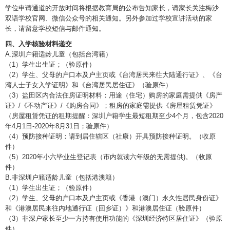
学位申请通道的开放时间将根据教育局的公布告知家长，请家长关注梅沙
双语学校官网、微信公众号的相关通知。另外参加过学校宣讲活动的家
长，请留意学校短信与邮件通知。
四、入学核验材料递交
A.深圳户籍适龄儿童（包括台湾籍）
（1）学生出生证；（验原件）
（2）学生、父母的户口本及户主页或《台湾居民来往大陆通行证》、《台
湾人士子女入学证明》和《台湾居民居住证》（验原件）
（3）盐田区内合法住房证明材料：用途（住宅）购房的家庭需提供《房产
证》/《不动产证》/《购房合同》；租房的家庭需提供《房屋租赁凭证》
（房屋租赁凭证的租期提醒：深圳户籍学生最短租期至少4个月，包含2020
年4月1日-2020年8月31日；验原件）
（4）预防接种证明：请到居住辖区（社康）开具预防接种证明。（收原
件）
（5）2020年小六毕业生登记表（市内就读六年级的无需提供)。（收原
件）
B.非深圳户籍适龄儿童（包括港澳籍）
（1）学生出生证；（验原件）
（2）学生、父母的户口本及户主页或《香港（澳门）永久性居民身份证》
和《港澳居民来往内地通行证（回乡证）》和港澳居住证（验原件）
（3）非深户家长至少一方持有使用功能的《深圳经济特区居住证》（验原
件）