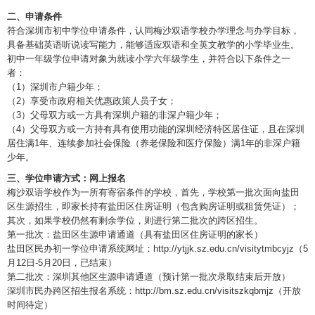
二、申请条件
符合深圳市初中学位申请条件，认同梅沙双语学校办学理念与办学目标，
具备基础英语听说读写能力，能够适应双语和全英文教学的小学毕业生。
初中一年级学位申请对象为就读小学六年级学生，并符合以下条件之一
者：
（1）深圳市户籍少年；
（2）享受市政府相关优惠政策人员子女；
（3）父母双方或一方具有深圳户籍的非深户籍少年；
（4）父母双方或一方持有具有使用功能的深圳经济特区居住证，且在深圳
居住满1年、连续参加社会保险（养老保险和医疗保险）满1年的非深户籍
少年。
三、学位申请方式：网上报名
梅沙双语学校作为一所有寄宿条件的学校，首先，学校第一批次面向盐田
区生源招生，即家长持有盐田区住房证明（包含购房证明或租赁凭证）；
其次，如果学校仍然有剩余学位，则进行第二批次的跨区招生。
第一批次：盐田区生源申请通道（具有盐田区住房证明的家长）
盐田区民办初一学位申请系统网址：http://ytjjk.sz.edu.cn/visitytmbcyjz（5
月12日-5月20日，已结束）
第二批次：深圳其他区生源申请通道（预计第一批次录取结束后开放）
深圳市民办跨区招生报名系统：http://bm.sz.edu.cn/visitszkqbmjz（开放
时间待定）