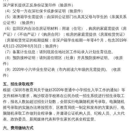
深户家长提供正反身份证复印件（验原件）
（4）父母一方在深社保卡或参保证明（验原件）
（5）港澳籍学生需提供：由深圳公证部门出具其父母与学生的《亲属关系
公证书》（验原件）
（6）盐田区内合法住房证明材料：用途（住宅），购房的家庭需提供《房
产证》/《不动产证》/《购房合同》；租房的家庭需提供《房屋租赁凭证》
（房屋租赁凭证的租期提醒：非深户籍学生租期一年零4个月，包含2019年
4月1日-2020年8月31日；验原件）
（7）备案计生信息：请到现居住地社区工作站录入计划生育信息。
（8）预防接种证明：请到居住辖区（社康）开具预防接种证明。（收原
件）
（9）2020年小六毕业生登记表（市内就读六年级的无需提供)。（收原
件）
五、招生录取程序
根据《深圳市教育局关于做好2020年普通中小学招生入学工作的通知》等
文件精神与要求，梅沙双语学校将在公民办统一招生系统进行招生录取工
作，报名人数如超过招生计划数，全部实行电脑随机摇号录取。电脑随机
摇号录取的实施办法将按照市、区教育局统一制定和发布的方案执行。电
脑随机录取工作做到全程录像，并邀请公证机构人员、纪检人员、人大代
表、政协委员、新闻媒体代表和学生家长代表全程监督。
六、费用缴纳方式