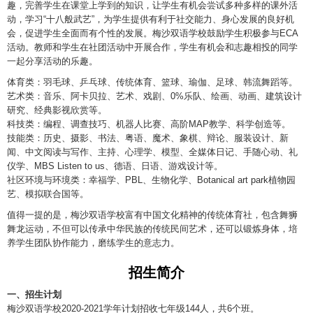
趣，完善学生在课堂上学到的知识，让学生有机会尝试多种多样的课外活
动，学习“十八般武艺”，为学生提供有利于社交能力、身心发展的良好机
会，促进学生全面而有个性的发展。梅沙双语学校鼓励学生积极参与ECA
活动。教师和学生在社团活动中开展合作，学生有机会和志趣相投的同学
一起分享活动的乐趣。
体育类：羽毛球、乒乓球、传统体育、篮球、瑜伽、足球、韩流舞蹈等。
艺术类：音乐、阿卡贝拉、艺术、戏剧、0%乐队、绘画、动画、建筑设计
研究、经典影视欣赏等。
科技类：编程、调查技巧、机器人比赛、高阶MAP教学、科学创造等。
技能类：历史、摄影、书法、粤语、魔术、象棋、辩论、服装设计、新
闻、中文阅读与写作、主持、心理学、模型、全媒体日记、手随心动、礼
仪学、MBS Listen to us、德语、日语、游戏设计等。
社区环境与环境类：幸福学、PBL、生物化学、Botanical art park植物园
艺、模拟联合国等。
值得一提的是，梅沙双语学校富有中国文化精神的传统体育社，包含舞狮
舞龙运动，不但可以传承中华民族的传统民间艺术，还可以锻炼身体，培
养学生团队协作能力，磨练学生的意志力。
招生简介
一、招生计划
梅沙双语学校2020-2021学年计划招收七年级144人，共6个班。