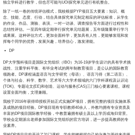
独立学科进行教学，但也尽可能与UOI探究单元进行有机整合。
除了一纸一卷的传统评估模式，我校根据PYP项目五大要素：知识、概
念、技能、态度、行动，结合具体探究单元制定相应的评估标准，从学生
的作业、作品、测验、表演、一对一访谈、调查报告等方面进行过程性和
总结性评估。一至四年级定期举行探究单元结题展，五年级隆重举行学习
成果展。这种评估方式，更加全面科学，更加具有人性，更能够发现和发
挥每个同学的优势，发展兴趣，培养信心，激发潜能。
DP
DP大学预科项目是国际文凭组织（IBO）为16-19岁学生设计的具有学术挑
战性、注重学科平衡、有毕业考试的两年制教育项目，是公认的国际教育
领跑者。DP课程涵盖语言与文学研究（母语）、语言习得（第二语言）、
个体与社会、科学、数学、艺术等六大学术领域的六门学科课程及认识论
(TOK)、专题论文(EE)和创造、运动与服务(CAS)三门核心要素课程。课程
设置全面均衡，文理兼顾。
我校于2016年获得IB授权开始正式实施DP项目，拥有完整的项目实施体系
及成熟的项目经验。DP项目现有专职教师40余人，外教均拥有专业资质及
丰富的DP项目国际教学经验，中教普遍拥有硕士及以上学历或海归背景。
学校会定期派出老师参加国际文凭组织的官方培训，进一步提高教师的专
业素养。
我校DP项目目前开设了31门课程，学生能够根据自己的兴趣与基础来选择