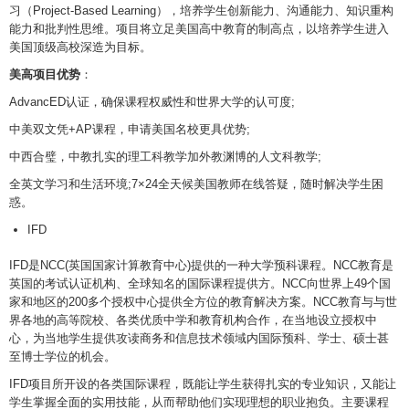
习（Project-Based Learning），培养学生创新能力、沟通能力、知识重构
能力和批判性思维。项目将立足美国高中教育的制高点，以培养学生进入
美国顶级高校深造为目标。
美高项目优势
：
AdvancED认证，确保课程权威性和世界大学的认可度;
中美双文凭+AP课程，申请美国名校更具优势;
中西合璧，中教扎实的理工科教学加外教渊博的人文科教学;
全英文学习和生活环境;7×24全天候美国教师在线答疑，随时解决学生困
惑。
IFD
IFD是NCC(英国国家计算教育中心)提供的一种大学预科课程。NCC教育是
英国的考试认证机构、全球知名的国际课程提供方。NCC向世界上49个国
家和地区的200多个授权中心提供全方位的教育解决方案。NCC教育与与世
界各地的高等院校、各类优质中学和教育机构合作，在当地设立授权中
心，为当地学生提供攻读商务和信息技术领域内国际预科、学士、硕士甚
至博士学位的机会。
IFD项目所开设的各类国际课程，既能让学生获得扎实的专业知识，又能让
学生掌握全面的实用技能，从而帮助他们实现理想的职业抱负。主要课程