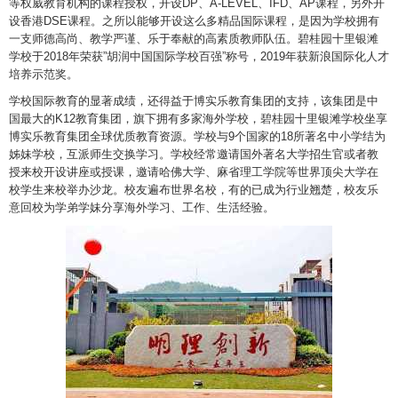
等权威教育机构的课程授权，开设DP、A-LEVEL、IFD、AP课程，另外开
设香港DSE课程。之所以能够开设这么多精品国际课程，是因为学校拥有
一支师德高尚、教学严谨、乐于奉献的高素质教师队伍。碧桂园十里银滩
学校于2018年荣获”胡润中国国际学校百强”称号，2019年获新浪国际化人才
培养示范奖。
学校国际教育的显著成绩，还得益于博实乐教育集团的支持，该集团是中
国最大的K12教育集团，旗下拥有多家海外学校，碧桂园十里银滩学校坐享
博实乐教育集团全球优质教育资源。学校与9个国家的18所著名中小学结为
姊妹学校，互派师生交换学习。学校经常邀请国外著名大学招生官或者教
授来校开设讲座或授课，邀请哈佛大学、麻省理工学院等世界顶尖大学在
校学生来校举办沙龙。校友遍布世界名校，有的已成为行业翘楚，校友乐
意回校为学弟学妹分享海外学习、工作、生活经验。