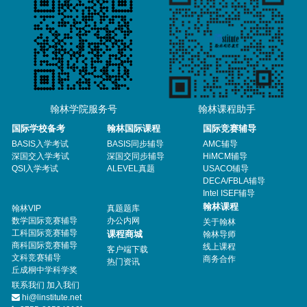
翰林学院服务号
翰林课程助手
国际学校备考
翰林国际课程
国际竞赛辅导
BASIS入学考试
BASIS同步辅导
AMC辅导
深国交入学考试
深国交同步辅导
HiMCM辅导
QSI入学考试
ALEVEL真题
USACO辅导
DECA/FBLA辅导
Intel ISEF辅导
翰林课程
翰林VIP
真题题库
数学国际竞赛辅导
办公内网
关于翰林
工科国际竞赛辅导
课程商城
翰林导师
商科国际竞赛辅导
线上课程
客户端下载
文科竞赛辅导
商务合作
热门资讯
丘成桐中学科学奖
联系我们
加入我们
hi@linstitute.net