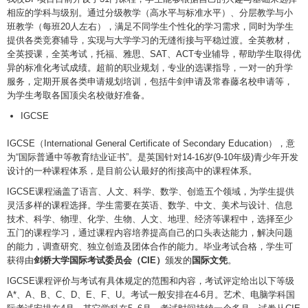
相应的学科与级别。通过分级教学（高水平与标准水平）、分层教学与小
班教学（每班20人左右），满足不同学生个性化的学习需求，同时为学生
提供各类竞赛辅导，实现与大学学习的无缝衔接与平稳过渡。全英教材，
全英授课，全英考试，托福、雅思、SAT、ACT专业辅导，帮助学生取得优
异的标准化考试成绩。超前的职业规划，专业的选课指导，一对一的升学
服务，定期开展各类申请规划培训，包括牛剑申请及常春藤名校申请等，
为学生考取各国顶尖名校做好准备。
IGCSE
IGCSE（International General Certificate of Secondary Education），意
为“国际普通中等教育结业证书”。是英国针对14-16岁(9-10年级)青少年开发
设计的一种课程体系，是目前公认最好的衔接高中的课程体系。
IGCSE课程涵盖了语言、人文、科学、数学、创造五个领域，为学生提供
灵活多样的课程选择。学生需要在英语、数学、中文、美术与设计、信息
技术、科学、物理、化学、生物、人文、地理、经济等课程中，选择至少
五门的课程学习，通过课程内容培养提高自己的口头表达能力，解决问题
的能力，调查研究、独立创造及团体合作的能力。毕业考试合格，学生可
获得由
剑桥大学国际考试委员会（CIE）
颁发的
国际文凭
。
IGCSE课程评价与考试有具体规定的范围和内容，考试评定给出以下等级
A*、A、B、C、D、E、F、U。考试一般安排在4-6月。艺术、电脑学科国