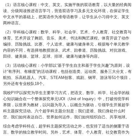
（1）语言核心课程：中文、英文。实施平衡的双语教育，以大量的经典阅
读、分级阅读推进语言学习，营造双语学习及多元文化环境，在保证学生
中文水平的基础上，把英语作为准母语教学，让学生从小习得中文、英文
两种语言。
（2）学科核心课程：数学、科学、社会学、艺术、个人教育、社交教育与
体育。艺术开设了舞蹈、音乐、美术、书法和陶艺课程。体育开设了动作
编排、历险挑战、比赛、个人追求、健康与健身单元，根据每个单元教学
内容的不同，有选择地教授游泳、武术、跆拳道、历险挑战、对抗游戏、
田径、健美操、篮球、足球、排球、健康与健身等内容。
（3）活动核心课程：小学部以“基于学生自主和基于学生兴趣”为原则，设
计“有序列、有梯度”的活动课程，包括创造类、运动类、服务三大分支，有
航拍、乐高机器人、汽车、STEAM创客、戏剧、钢琴、游泳等51个项目，
另外还有专业校队18个。
我校PYP以探究为学生主要学习方式，把语文、数学、科学、社会学的核
心知识融合在一个整体探究单元UOI（Unit of Inquiry）中，打破传统学科
界限，以世界为教材，以问题为导入，以概念为驱动，引领学生开展超学
科主题探究活动。六个超学科主题分别是：我们是谁、我们身处什么时
空、我们如何表达自己、世界如何运作、我们如何组织自己、共享地球。
综合考虑学科特点，超学科主题探究活动之外，也安排了适当的侧重于语
言、数学的独立教学时间。另外，艺术、体育、个人教育、社交教育作为