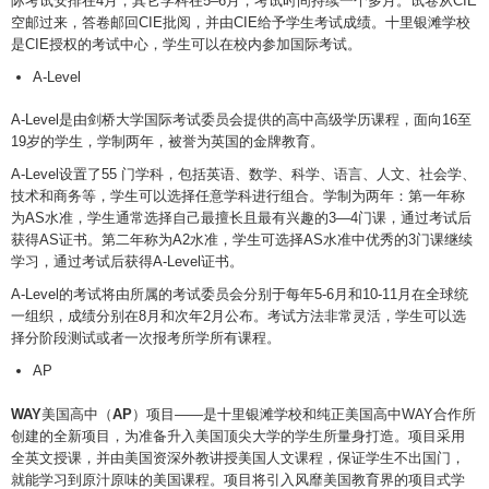
际考试安排在4月，其它学科在5–6月，考试时间持续一个多月。试卷从CIE
空邮过来，答卷邮回CIE批阅，并由CIE给予学生考试成绩。十里银滩学校
是CIE授权的考试中心，学生可以在校内参加国际考试。
A-Level
A-Level是由剑桥大学国际考试委员会提供的高中高级学历课程，面向16至
19岁的学生，学制两年，被誉为英国的金牌教育。
A-Level设置了55 门学科，包括英语、数学、科学、语言、人文、社会学、
技术和商务等，学生可以选择任意学科进行组合。学制为两年：第一年称
为AS水准，学生通常选择自己最擅长且最有兴趣的3—4门课，通过考试后
获得AS证书。第二年称为A2水准，学生可选择AS水准中优秀的3门课继续
学习，通过考试后获得A-Level证书。
A-Level的考试将由所属的考试委员会分别于每年5-6月和10-11月在全球统
一组织，成绩分别在8月和次年2月公布。考试方法非常灵活，学生可以选
择分阶段测试或者一次报考所学所有课程。
AP
WAY
美国高中（
AP
）项目——是十里银滩学校和纯正美国高中WAY合作所
创建的全新项目，为准备升入美国顶尖大学的学生所量身打造。项目采用
全英文授课，并由美国资深外教讲授美国人文课程，保证学生不出国门，
就能学习到原汁原味的美国课程。项目将引入风靡美国教育界的项目式学