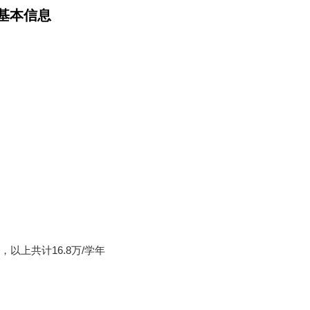
基本信息
以上共计16.8万/学年
。