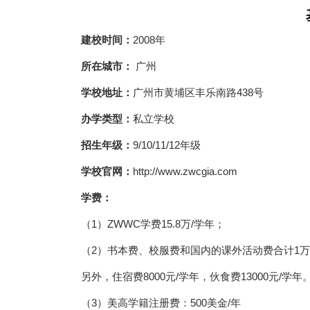
建校时间：
2008年
所在城市：
广州
学校地址：
广州市黄埔区丰乐南路438号
办学类型：
私立学校
招生年级：
9/10/11/12年级
学校官网：
http://www.zwcgia.com
学费：
（1）ZWWC学费15.8万/学年；
（2）书本费、校服费和国内的课外活动费合计1万，
另外，住宿费8000元/学年，伙食费13000元/学年
（3）美高学籍注册费：500美金/年